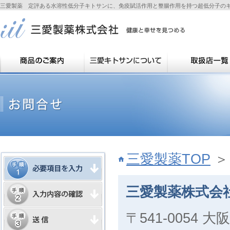
三愛製薬 定評ある水溶性低分子キトサンに、免疫賦活作用と整腸作用を持つ超低分子の
三愛製薬TOP
＞
三愛製薬株式会
〒541-0054 