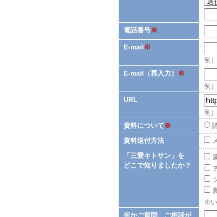
電話番号
※
E-mail
※
例）i
E-mail（再入力）
※
例）i
URL
例）h
資料について
※
資料送付方法
「三愛キトサン」を
どこで知りましたか？
※
何かご質問、ご相談が