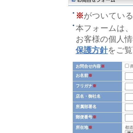
※
がついてい
本フォームは、
お客様の個人情
保護方針
をご覧
お問合せ内容
※
お名前
※
フリガナ
※
店名・御社名
所属部署名
郵便番号
※
所在地
※
都