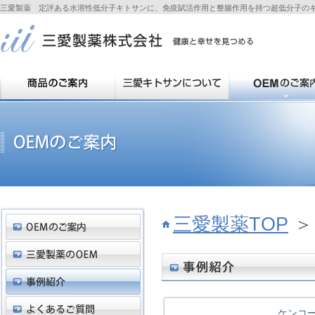
三愛製薬 定評ある水溶性低分子キトサンに、免疫賦活作用と整腸作用を持つ超低分子の
三愛製薬TOP
ケンコ